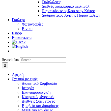
Εκδηλώσεις
Διεθνές φολκλορικό φεστιβάλ
Παραστάσεις ομίλου στην Κύπρο
Διαδραστικός Χάρτης Παραστάσεων
Γκάλερι
Φωτογραφίες
Βίντεο
Eshop
Επικοινωνία
Search for:
Αρχική
Σχετικά με εμάς
Διοικητικό Συμβουλίο
Ιστορία
Επαναπροσέγγιση
Κυπριακές Φορεσιές
Διεθνείς Συμμετοχές
Βραβεία και διακρίσεις
ΜΜΕ για τον όμιλο