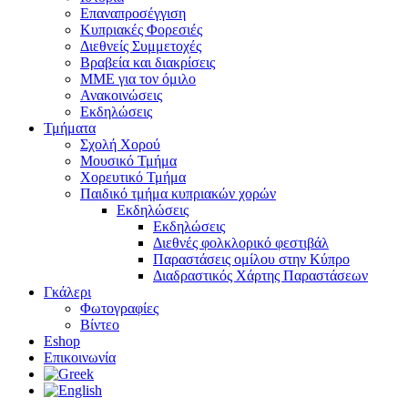
Επαναπροσέγγιση
Κυπριακές Φορεσιές
Διεθνείς Συμμετοχές
Βραβεία και διακρίσεις
ΜΜΕ για τον όμιλο
Ανακοινώσεις
Εκδηλώσεις
Τμήματα
Σχολή Χορού
Μουσικό Τμήμα
Χορευτικό Τμήμα
Παιδικό τμήμα κυπριακών χορών
Εκδηλώσεις
Εκδηλώσεις
Διεθνές φολκλορικό φεστιβάλ
Παραστάσεις ομίλου στην Κύπρο
Διαδραστικός Χάρτης Παραστάσεων
Γκάλερι
Φωτογραφίες
Βίντεο
Eshop
Επικοινωνία