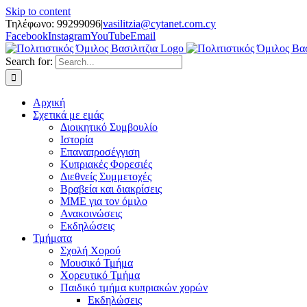
Skip to content
Τηλέφωνο: 99299096
|
vasilitzia@cytanet.com.cy
Facebook
Instagram
YouTube
Email
Search for:
Αρχική
Σχετικά με εμάς
Διοικητικό Συμβουλίο
Ιστορία
Επαναπροσέγγιση
Κυπριακές Φορεσιές
Διεθνείς Συμμετοχές
Βραβεία και διακρίσεις
ΜΜΕ για τον όμιλο
Ανακοινώσεις
Εκδηλώσεις
Τμήματα
Σχολή Χορού
Μουσικό Τμήμα
Χορευτικό Τμήμα
Παιδικό τμήμα κυπριακών χορών
Εκδηλώσεις