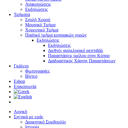
Ανακοινώσεις
Εκδηλώσεις
Τμήματα
Σχολή Χορού
Μουσικό Τμήμα
Χορευτικό Τμήμα
Παιδικό τμήμα κυπριακών χορών
Εκδηλώσεις
Εκδηλώσεις
Διεθνές φολκλορικό φεστιβάλ
Παραστάσεις ομίλου στην Κύπρο
Διαδραστικός Χάρτης Παραστάσεων
Γκάλερι
Φωτογραφίες
Βίντεο
Eshop
Επικοινωνία
Αρχική
Σχετικά με εμάς
Διοικητικό Συμβουλίο
Ιστορία