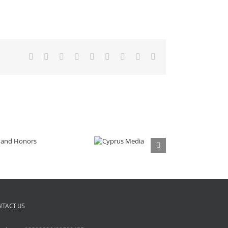
Facebook
X
Reddit
LinkedIn
WhatsApp
Tumblr
Pinterest
Vk
Email
NTACT US