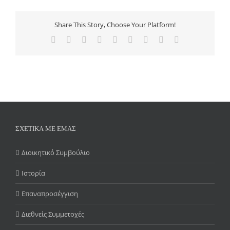
Share This Story, Choose Your Platform!
Facebook
X
Reddit
LinkedIn
WhatsApp
Tumblr
Pinterest
Vk
Email
ΣΧΕΤΙΚΑ ΜΕ ΕΜΑΣ
Διοικητικό Συμβούλιο
Ιστορία
Επαναπροσέγγιση
Διεθνείς Συμμετοχές