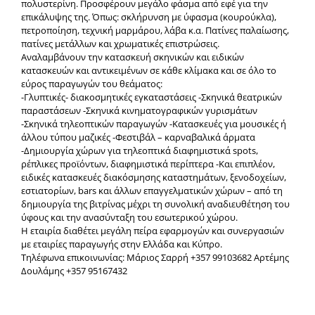
πολυστερίνη. Προσφέρουν μεγάλο φάσμα από εφέ για την
επικάλυψης της. Όπως: σκλήρυνση με ύφασμα (κουρούκλα),
πετροποίηση, τεχνική μαρμάρου, λάβα κ.α. Πατίνες παλαίωσης,
πατίνες μετάλλων και χρωματικές επιστρώσεις.
Αναλαμβάνουν την κατασκευή σκηνικών και ειδικών
κατασκευών και αντικειμένων σε κάθε κλίμακα και σε όλο το
εύρος παραγωγών του θεάματος:
-Γλυπτικές- διακοσμητικές εγκαταστάσεις -Σκηνικά θεατρικών
παραστάσεων -Σκηνικά κινηματογραφικών γυρισμάτων
-Σκηνικά τηλεοπτικών παραγωγών -Κατασκευές για μουσικές ή
άλλου τύπου μαζικές -Φεστιβάλ – καρναβαλικά άρματα
-Δημιουργία χώρων για τηλεοπτικά διαφημιστικά spots,
ρέπλικες προϊόντων, διαφημιστικά περίπτερα -Και επιπλέον,
ειδικές κατασκευές διακόσμησης καταστημάτων, ξενοδοχείων,
εστιατορίων, bars και άλλων επαγγελματικών χώρων – από τη
δημιουργία της βιτρίνας μέχρι τη συνολική αναδιευθέτηση του
ύφους και την ανασύνταξη του εσωτερικού χώρου.
Η εταιρία διαθέτει μεγάλη πείρα εφαρμογών και συνεργασιών
με εταιρίες παραγωγής στην Ελλάδα και Κύπρο.
Τηλέφωνα επικοινωνίας: Μάριος Σαρρή +357 99103682 Αρτέμης
Δουλάμης +357 95167432