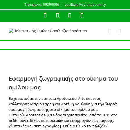
Μετάβαση
Τηλέφωνο: 99299096
|
vasilitzia@cytanet.com.cy
στο
περιεχόμενο
Facebook
Instagram
YouTube
Email
Προβολή
μεγαλύτερης
Εφαρμογή ζωγραφικής στο οίκημα του
εικόνας
ομίλου μας
Ευχαριστούμε την εταιρεία Apoteca del Arte και τους
καλλιτέχνες Μάριο Σαρρή και Αρτέμη Δουλάκη για την δωρεάν
εφαρμογή ζωγραφικής στο οίκημα του ομίλου μας.
Η εταιρία Apoteca del Arte δραστηριοποιείται από το 2015 στο
πεδίο των ειδικών κατασκευών και εφαρμογών ζωγραφικής,
γλυπτικής και σκηνογραφίας με κύριο υλικό το φελιζόλ /