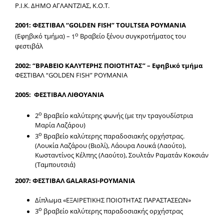
Ρ.Ι.Κ. ΔΗΜΟ ΑΓΛΑΝΤΖΙΑΣ, Κ.Ο.Τ.
2001: ΦΕΣΤΙΒΑΛ “GOLDEN FISH” ΤΟULTSΕA ΡΟΥΜΑΝΙΑ
ο
(Εφηβικό τμήμα) –
1
Βραβείο ξένου συγκροτήματος του
φεστιβάλ
2002: “ΒΡΑΒΕΙΟ ΚΑΛΥΤΕΡΗΣ ΠΟΙΟΤΗΤΑΣ” – Εφηβικό τμήμα
ΦΕΣΤΙΒΑΛ “GOLDEN FISH” ΡΟΥΜΑΝΙΑ
2005: ΦΕΣΤΙΒΑΛ ΛΙΘΟΥΑΝΙΑ
ο
2
Βραβείο καλύτερης φωνής (με την τραγουδίστρια
Μαρία Λαζάρου)
ο
3
Βραβείο καλύτερης παραδοσιακής ορχήστρας.
(Λουκία Λαζάρου (Βιολί), Λάουρα Λουκά (Λαούτο),
Κωσταντίνος Κέλπης (Λαούτο), Σουλτάν Ραματάν Κοκσιάν
(Ταμπουτσιά)
2007: ΦΕΣΤΙΒΑΛ GALARASI-ΡΟΥΜΑΝΙΑ
Δίπλωμα «ΕΞΑΙΡΕΤΙΚΗΣ ΠΟΙΟΤΗΤΑΣ ΠΑΡΑΣΤΑΣΕΩΝ»
ο
3
βραβείο καλύτερης παραδοσιακής ορχήστρας