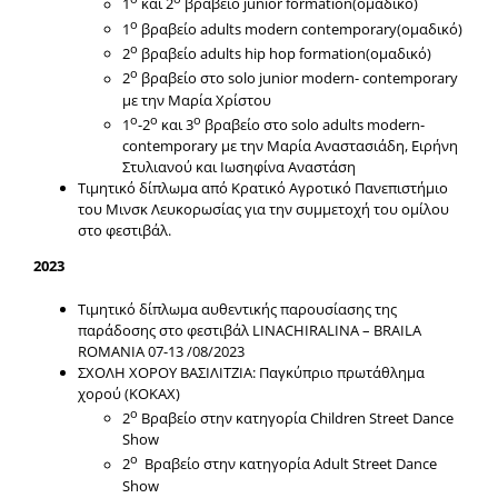
1
και 2
βραβείο junior formation(ομαδικό)
ο
1
βραβείο adults modern contemporary(ομαδικό)
ο
2
βραβείο adults hip hop formation(ομαδικό)
ο
2
βραβείο στο solo junior modern- contemporary
με την Μαρία Χρίστου
ο
ο
ο
1
-2
και 3
βραβείο στο solo adults modern-
contemporary με την Μαρία Αναστασιάδη, Ειρήνη
Στυλιανού και Ιωσηφίνα Αναστάση
Τιμητικό δίπλωμα από Κρατικό Αγροτικό Πανεπιστήμιο
του Μινσκ Λευκορωσίας για την συμμετοχή του ομίλου
στο φεστιβάλ.
2023
Τιμητικό δίπλωμα αυθεντικής παρουσίασης της
παράδοσης στο φεστιβάλ LINACHIRALINA – BRAILA
ROMANIA 07-13 /08/2023
ΣΧΟΛΗ ΧΟΡΟΥ ΒΑΣΙΛΙΤΖΙΑ: Παγκύπριο πρωτάθλημα
χορού (ΚΟΚΑΧ)
ο
2
Βραβείο στην κατηγορία Children Street Dance
Show
ο
2
Βραβείο στην κατηγορία Adult Street Dance
Show