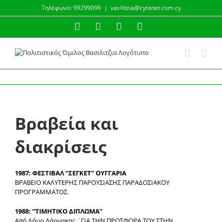
Μετάβαση
Τηλέφωνο: 99299096
|
vasilitzia@cytanet.com.cy
στο
περιεχόμενο
Facebook
Instagram
YouTube
Email
Βραβεία και
διακρίσεις
1987: ΦΕΣΤΙΒΑΛ “ΣΕΓΚΕΤ” ΟΥΓΓΑΡΙΑ
ΒΡΑΒΕΙΟ ΚΑΛΥΤΕΡΗΣ ΠΑΡΟΥΣΙΑΣΗΣ ΠΑΡΑΔΟΣΙΑΚΟΥ
ΠΡΟΓΡΑΜΜΑΤΟΣ.
1988: “TIMΗTIKO ΔΙΠΛΩΜΑ”
Από Δήμο Λάρνακας ¨ΓΙΑ ΤΗΝ ΠΡΟΣΦΟΡΑ ΤΟΥ ΣΤΗΝ