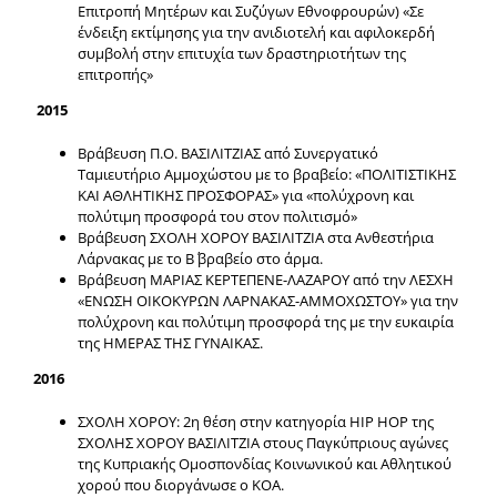
Επιτροπή Μητέρων και Συζύγων Εθνοφρουρών) «Σε
ένδειξη εκτίμησης για την ανιδιοτελή και αφιλοκερδή
συμβολή στην επιτυχία των δραστηριοτήτων της
επιτροπής»
2015
Βράβευση Π.Ο. ΒΑΣΙΛΙΤΖΙΑΣ από Συνεργατικό
Ταμιευτήριο Αμμοχώστου με το βραβείο: «ΠΟΛΙΤΙΣΤΙΚΗΣ
ΚΑΙ ΑΘΛΗΤΙΚΗΣ ΠΡΟΣΦΟΡΑΣ» για «πολύχρονη και
πολύτιμη προσφορά του στον πολιτισμό»
Βράβευση ΣΧΟΛΗ ΧΟΡΟΥ ΒΑΣΙΛΙΤΖΙΑ στα Ανθεστήρια
Λάρνακας με το Β΄ βραβείο στο άρμα.
Βράβευση ΜΑΡΙΑΣ ΚΕΡΤΕΠΕΝΕ-ΛΑΖΑΡΟΥ από την ΛΕΣΧΗ
«ΕΝΩΣΗ ΟΙΚΟΚΥΡΩΝ ΛΑΡΝΑΚΑΣ-ΑΜΜΟΧΩΣΤΟΥ» για την
πολύχρονη και πολύτιμη προσφορά της με την ευκαιρία
της ΗΜΕΡΑΣ ΤΗΣ ΓΥΝΑΙΚΑΣ.
2016
ΣΧΟΛΗ ΧΟΡΟΥ: 2η θέση στην κατηγορία HIP HOP της
ΣΧΟΛΗΣ ΧΟΡΟΥ ΒΑΣΙΛΙΤΖΙΑ στους Παγκύπριους αγώνες
της Κυπριακής Ομοσπονδίας Κοινωνικού και Αθλητικού
χορού που διοργάνωσε ο ΚΟΑ.