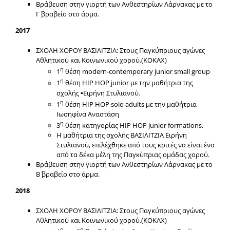
Βράβευση στην γιορτή των Ανθεστηρίων Λάρνακας με το
Γ΄ βραβείο στο άρμα.
2017
ΣΧΟΛΗ ΧΟΡΟΥ ΒΑΣΙΛΙΤΖΙΑ: Στους Παγκύπριους αγώνες
Αθλητικού και Κοινωνικού χορού.(ΚΟΚΑΧ)
η
1
θέση modern-contemporary junior small group
η
1
θέση HIP HOP junior με την μαθήτρια της
σχολής ▪Ειρήνη Στυλιανού.
η
1
θέση HIP HOP solo adults με την μαθήτρια
Ιωσηφίνα Αναστάση
η
3
θέση κατηγορίας HIP HOP junior formations.
Η μαθήτρια της σχολής ΒΑΣΙΛΙΤΖΙΑ Ειρήνη
Στυλιανού, επιλέχθηκε από τους κριτές να είναι ένα
από τα δέκα μέλη της Παγκύπριας ομάδας χορού.
Βράβευση στην γιορτή των Ανθεστηρίων Λάρνακας με το
Β΄ βραβείο στο άρμα.
2018
ΣΧΟΛΗ ΧΟΡΟΥ ΒΑΣΙΛΙΤΖΙΑ: Στους Παγκύπριους αγώνες
Αθλητικού και Κοινωνικού χορού.(ΚΟΚΑΧ)
ο
ο