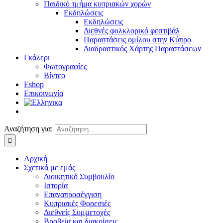
Παιδικό τμήμα κυπριακών χορών
Εκδηλώσεις
Εκδηλώσεις
Διεθνές φολκλορικό φεστιβάλ
Παραστάσεις ομίλου στην Κύπρο
Διαδραστικός Χάρτης Παραστάσεων
Γκάλερι
Φωτογραφίες
Βίντεο
Eshop
Επικοινωνία
Αναζήτηση για:
Αρχική
Σχετικά με εμάς
Διοικητικό Συμβουλίο
Ιστορία
Επαναπροσέγγιση
Κυπριακές Φορεσιές
Διεθνείς Συμμετοχές
Βραβεία και διακρίσεις