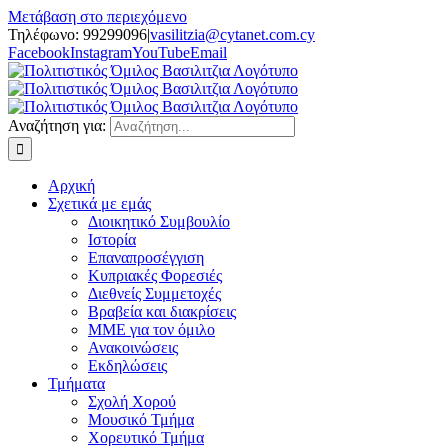
Μετάβαση στο περιεχόμενο
Τηλέφωνο: 99299096
|
vasilitzia@cytanet.com.cy
Facebook
Instagram
YouTube
Email
Αναζήτηση για:
Αρχική
Σχετικά με εμάς
Διοικητικό Συμβουλίο
Ιστορία
Επαναπροσέγγιση
Κυπριακές Φορεσιές
Διεθνείς Συμμετοχές
Βραβεία και διακρίσεις
ΜΜΕ για τον όμιλο
Ανακοινώσεις
Εκδηλώσεις
Τμήματα
Σχολή Χορού
Μουσικό Τμήμα
Χορευτικό Τμήμα