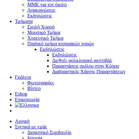
ΜΜΕ για τον όμιλο
Ανακοινώσεις
Εκδηλώσεις
Τμήματα
Σχολή Χορού
Μουσικό Τμήμα
Χορευτικό Τμήμα
Παιδικό τμήμα κυπριακών χορών
Εκδηλώσεις
Εκδηλώσεις
Διεθνές φολκλορικό φεστιβάλ
Παραστάσεις ομίλου στην Κύπρο
Διαδραστικός Χάρτης Παραστάσεων
Γκάλερι
Φωτογραφίες
Βίντεο
Eshop
Επικοινωνία
Αρχική
Σχετικά με εμάς
Διοικητικό Συμβουλίο
Ιστορία