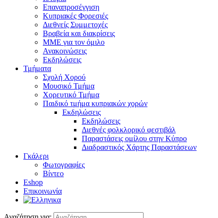
Επαναπροσέγγιση
Κυπριακές Φορεσιές
Διεθνείς Συμμετοχές
Βραβεία και διακρίσεις
ΜΜΕ για τον όμιλο
Ανακοινώσεις
Εκδηλώσεις
Τμήματα
Σχολή Χορού
Μουσικό Τμήμα
Χορευτικό Τμήμα
Παιδικό τμήμα κυπριακών χορών
Εκδηλώσεις
Εκδηλώσεις
Διεθνές φολκλορικό φεστιβάλ
Παραστάσεις ομίλου στην Κύπρο
Διαδραστικός Χάρτης Παραστάσεων
Γκάλερι
Φωτογραφίες
Βίντεο
Eshop
Επικοινωνία
Αναζήτηση για: